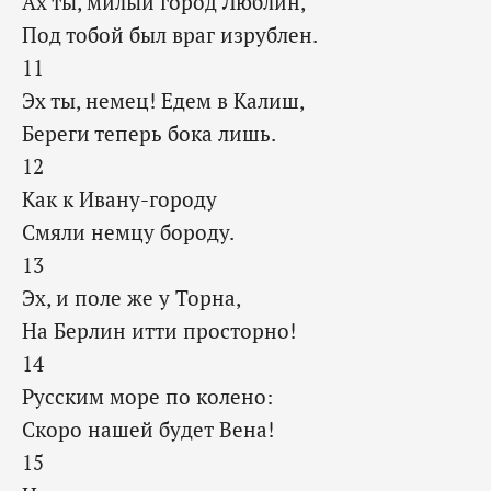
Ах ты, милый город Люблин,
Под тобой был враг изрублен.
11
Эх ты, немец! Едем в Калиш,
Береги теперь бока лишь.
12
Как к Ивану-городу
Смяли немцу бороду.
13
Эх, и поле же у Торна,
На Берлин итти просторно!
14
Русским море по колено:
Скоро нашей будет Вена!
15