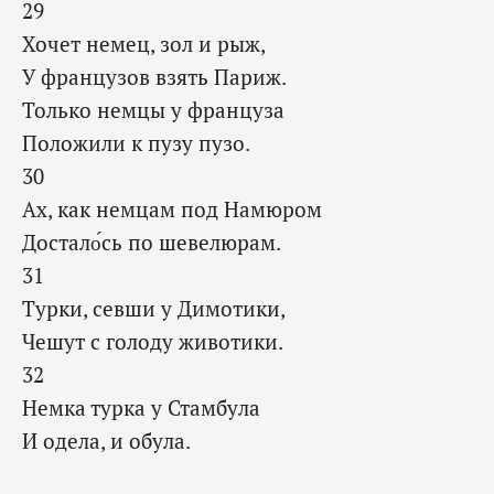
29
Хочет немец, зол и рыж,
У французов взять Париж.
Только немцы у француза
Положили к пузу пузо.
30
Ах, как немцам под Намюром
Достало́сь по шевелюрам.
31
Турки, севши у Димотики,
Чешут с голоду животики.
32
Немка турка у Стамбула
И одела, и обула.