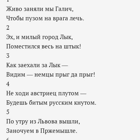
Живо заняли мы Галич,
Чтобы пузом на врага лечь.
2
Эх, и милый город Лык,
Поместился весь на штык!
3
Как заехали за Лык —
Видим — немцы прыг да прыг!
4
Не ходи австриец плутом —
Будешь битым русским кнутом.
5
По утру из Львова вышли,
Заночуем в Пржемышле.
6