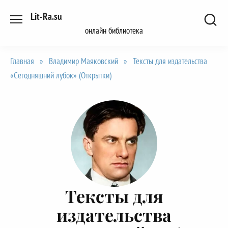
Перейти
Lit-Ra.su
к
онлайн библиотека
содержанию
Главная
»
Владимир Маяковский
»
Тексты для издательства
«Сегодняшний лубок» (Открытки)
Тексты для
издательства