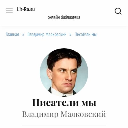
Перейти
Lit-Ra.su
к
онлайн библиотека
содержанию
Главная
»
Владимир Маяковский
»
Писатели мы
Писатели мы
Владимир Маяковский