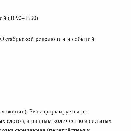
й (1893–1930)
 Октябрьской революции и событий
сложение). Ритм формируется не
х слогов, а равным количеством сильных
мовка смешанная (перекрёстная и