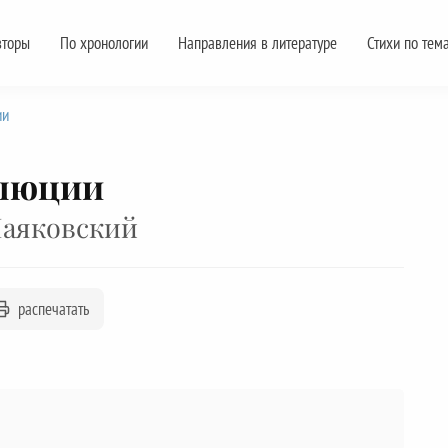
вторы
По хронологии
Направления в литературе
Стихи по тем
ии
олюции
аяковский
распечатать