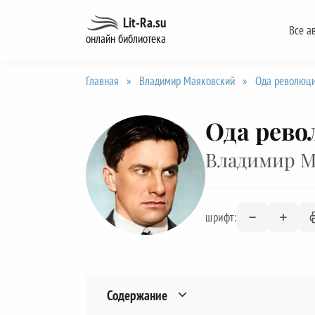
Перейти
Lit-Ra.su
Все а
к
онлайн библиотека
содержанию
Главная
»
Владимир Маяковский
»
Ода революц
Ода рев
Владимир М
шрифт:
Содержание