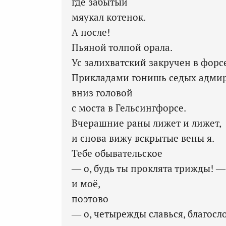
где забытый
мяукал котенок.
А после!
Пьяной толпой орала.
Ус залихватский закручен в форс
Прикладами гонишь седых адми
вниз головой
с моста в Гельсингфорсе.
Вчерашние раны лижет и лижет,
и снова вижу вскрытые вены я.
Тебе обывательское
— о, будь ты проклята трижды! —
и моё,
поэтово
— о, четырежды славься, благосл