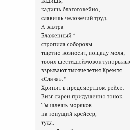
кадишь,
кадишь благоговейно,
славишь человечий труд.
А завтра
Блаженный *
стропила соборовы
тщетно возносит, пощаду моля,
твоих шестидюймовок тупорылы
взрывают тысячелетия Кремля.
«Слава». *
Хрипит в предсмертном рейсе.
Визг сирен придушенно тонок.
Ты шлешь моряков
на тонущий крейсер,
туда,