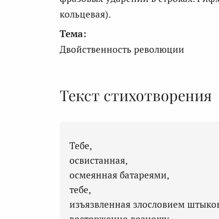
кольцевая).
Тема:
Двойственность революции
Текст стихотворения
Тебе,
освистанная,
осмеянная батареями,
тебе,
изъязвленная злословием штыков
восторженно возношу