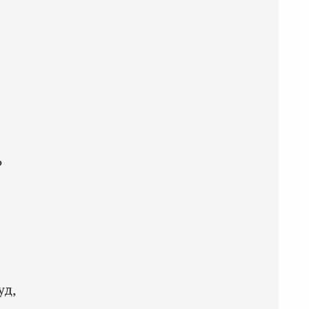
?
уд,