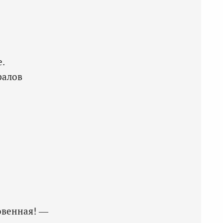
е.
ралов
овенная! —