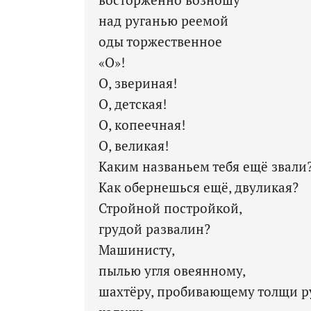
над руганью реемой
оды торжественное
«О»!
О, звериная!
О, детская!
О, копеечная!
О, великая!
Каким названьем тебя ещё звали
Как обернешься ещё, двуликая?
Стройной постройкой,
грудой развалин?
Машинисту,
пылью угля овеянному,
шахтёру, пробивающему толщи р