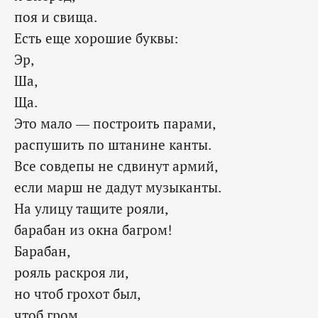
поя и свища.
Есть еще хорошие буквы:
Эр,
Ша,
Ща.
Это мало — построить парами,
распушить по штанине канты.
Все совдепы не сдвинут армий,
если марш не дадут музыканты.
На улицу тащите рояли,
барабан из окна багром!
Барабан,
рояль раскроя ли,
но чтоб грохот был,
чтоб гром.