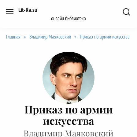
Перейти
Lit-Ra.su
к
онлайн библиотека
содержанию
Главная
»
Владимир Маяковский
»
Приказ по армии искусства
Приказ по армии
искусства
Владимир Маяковский