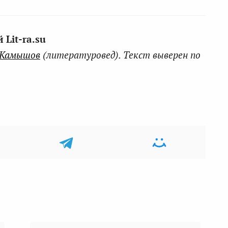
Lit-ra.su
 Камышов
(литературовед). Текст выверен по