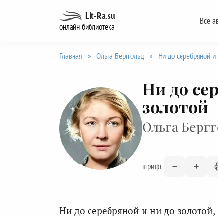
Перейти
Lit-Ra.su
Все а
к
онлайн библиотека
содержанию
Главная
»
Ольга Берггольц
»
Ни до серебряной и 
Ни до се
золотой
Ольга Бергг
шрифт:
Ни до серебряной и ни до золотой,