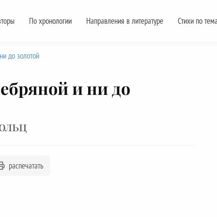
вторы
По хронологии
Направления в литературе
Стихи по тем
ни до золотой
ребряной и ни до
ольц
распечатать