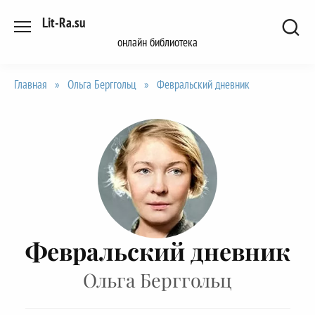
Перейти
Lit-Ra.su
к
онлайн библиотека
содержанию
Главная
»
Ольга Берггольц
»
Февральский дневник
Февральский дневник
Ольга Берггольц