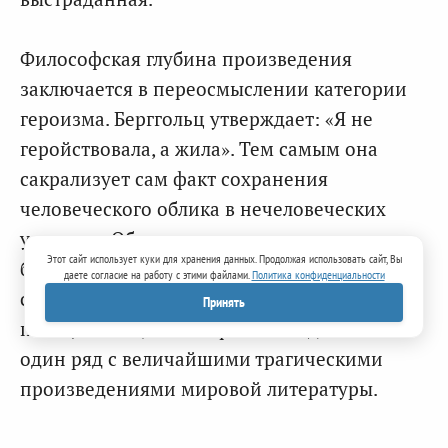
Философская глубина произведения
заключается в переосмыслении категории
героизма. Берггольц утверждает: «Я не
геройствовала, а жила». Тем самым она
сакрализует сам факт сохранения
человеческого облика в нечеловеческих
условиях. Образ «счастья страшного» —
Этот сайт использует куки для хранения данных. Продолжая использовать сайт, Вы
братства людей перед лицом смерти —
даете согласие на работу с этими файлами.
Политика конфиденциальности
становится экзистенциальным открытием
Принять
поэта, ставящим «Февральский дневник» в
один ряд с величайшими трагическими
произведениями мировой литературы.