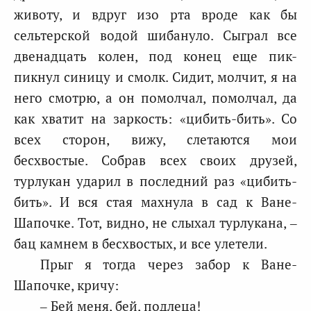
животу, и вдруг изо рта вроде как бы
сельтерской водой шибануло. Сыграл все
двенадцать колен, под конец еще пик-
пикнул синицу и смолк. Сидит, молчит, я на
него смотрю, а он помолчал, помолчал, да
как хватит на заркость: «цибить-бить». Со
всех сторон, вижу, слетаются мои
бесхвостые. Собрав всех своих друзей,
турлукан ударил в последний раз «цибить-
бить». И вся стая махнула в сад к Ване-
Шапочке. Тот, видно, не слыхал турлукана, –
бац камнем в бесхвостых, и все улетели.
Прыг я тогда через забор к Ване-
Шапочке, кричу:
– Бей меня, бей, подлеца!