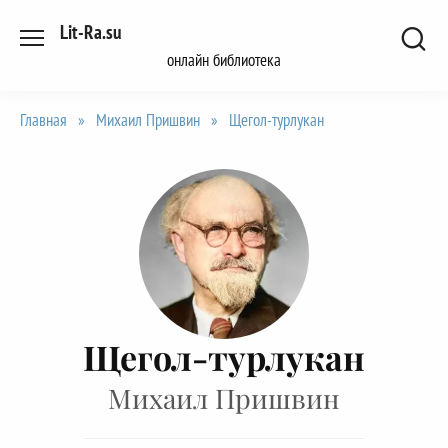
Перейти
Lit-Ra.su
к
онлайн библиотека
содержанию
Главная
»
Михаил Пришвин
»
Щегол-турлукан
Щегол-турлукан
Михаил Пришвин