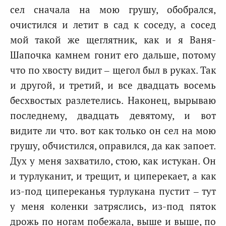
сел сначала на мою грушу, обобрался,
очистился и летит в сад к соседу, а сосед
мой такой же щеглятник, как и я Ваня-
Шапочка камнем гонит его дальше, потому
что по хвосту видит – щегол был в руках. Так
и другой, и третий, и все двадцать восемь
бесхвостых разлетелись. Наконец, вырываю
последнему, двадцать девятому, и вот
видите ли что. вот как только он сел на мою
грушу, обчистился, оправился, да как запоет.
Дух у меня захватило, стою, как истукан. Он
и турлуканит, и трещит, и циперекает, а как
из-под ципереканья турлукана пустит – тут
у меня коленки затряслись, из-под пяток
дрожь по ногам побежала, выше и выше, по