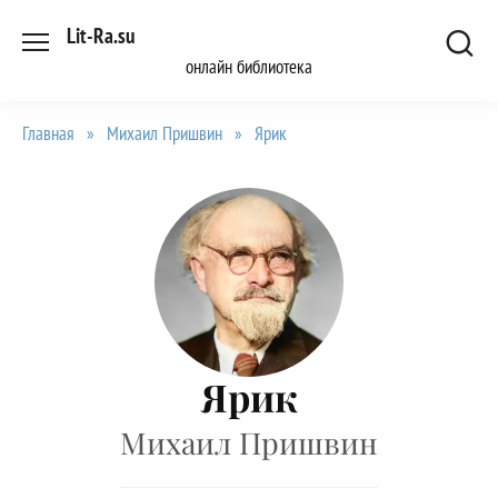
Перейти
Lit-Ra.su
к
онлайн библиотека
содержанию
Главная
»
Михаил Пришвин
»
Ярик
Ярик
Михаил Пришвин