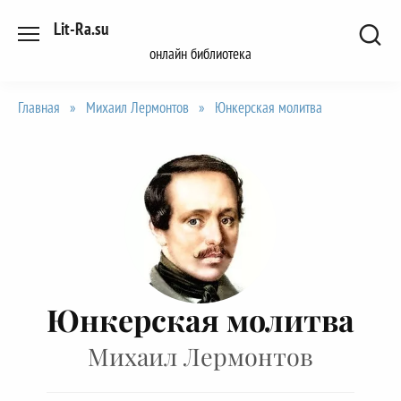
Перейти
Lit-Ra.su
к
онлайн библиотека
содержанию
Главная
»
Михаил Лермонтов
»
Юнкерская молитва
Юнкерская молитва
Михаил Лермонтов