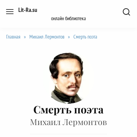
Перейти
Lit-Ra.su
к
онлайн библиотека
содержанию
Главная
»
Михаил Лермонтов
»
Смерть поэта
Смерть поэта
Михаил Лермонтов