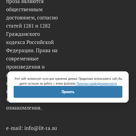
проза являются
общественным
достоянием, согласно
статей 1281 и 1282
Гражданского
кодекса Российской
Федерации. Права на
современные
произведения и
стихи принадлежат
Этот сайт использует куки для хранения данных. Продолжая использовать сайт, Вы
их авторам и
даете согласие на работу с этими файлами.
Политика конфиденциальности
представлены
Принять
только для
ознакомления.
e-mail: info@lit-ra.su