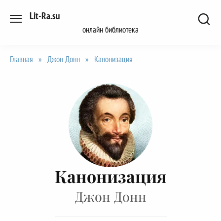
Перейти
Lit-Ra.su
к
онлайн библиотека
содержанию
Главная
»
Джон Донн
»
Канонизация
Канонизация
Джон Донн