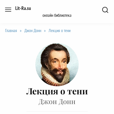
Перейти
Lit-Ra.su
к
онлайн библиотека
содержанию
Главная
»
Джон Донн
»
Лекция о тени
Лекция о тени
Джон Донн