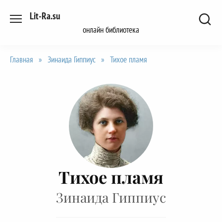
Перейти
Lit-Ra.su
к
онлайн библиотека
содержанию
Главная
»
Зинаида Гиппиус
»
Тихое пламя
Тихое пламя
Зинаида Гиппиус