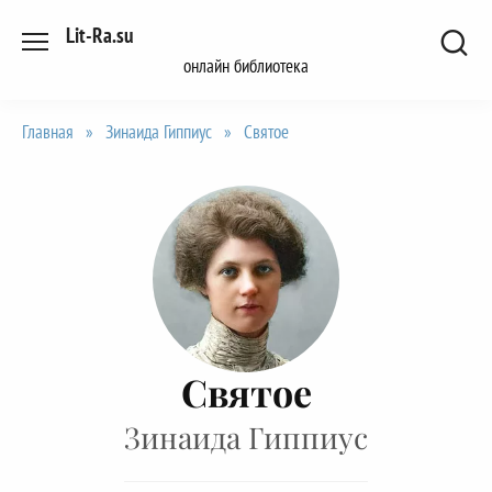
Перейти
Lit-Ra.su
к
онлайн библиотека
содержанию
Главная
»
Зинаида Гиппиус
»
Святое
Святое
Зинаида Гиппиус