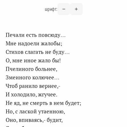
шрифт:
Печали есть повсюду…
Мне надоели жалобы;
Стихов слагать не буду…
О, мне иное жало бы!
Пчелиного больнее,
Змеиного колючее…
Чтоб ранило вернее,-
И холодило, жгучее.
Не яд, не смерть в нем будет;
Но, с лаской утаенною,
Оно, впиваясь,- будит,