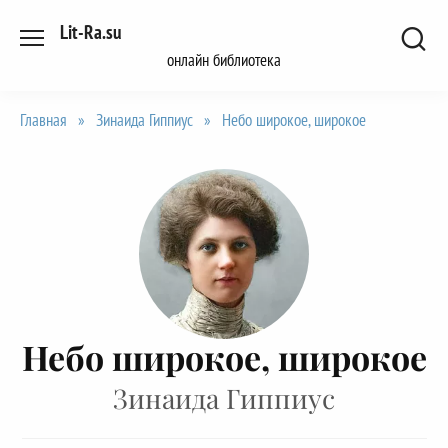
Перейти
Lit-Ra.su
к
онлайн библиотека
содержанию
Главная
»
Зинаида Гиппиус
»
Небо широкое, широкое
Небо широкое, широкое
Зинаида Гиппиус