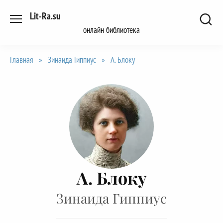
Перейти
Lit-Ra.su
к
онлайн библиотека
содержанию
Главная
»
Зинаида Гиппиус
»
А. Блоку
А. Блоку
Зинаида Гиппиус