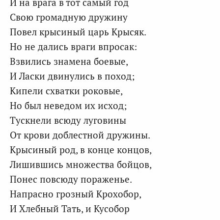
И на врага в тот самый год
Свою громадную дружину
Повел крысиный царь Крысяк.
Но не дались враги впросак:
Взвились знамена боевые,
И Ласки двинулись в поход;
Кипели схватки роковые,
Но был неведом их исход;
Тускнели всюду луговины
От крови доблестной дружины.
Крысиный род, в конце концов,
Лишившись множества бойцов,
Понес повсюду пораженье.
Напрасно грозный Крохобор,
И Хлебный Тать, и Кусобор