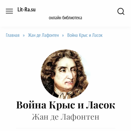
Перейти
Lit-Ra.su
к
онлайн библиотека
содержанию
Главная
»
Жан де Лафонтен
»
Война Крыс и Ласок
Война Крыс и Ласок
Жан де Лафонтен