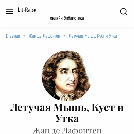
Перейти
Lit-Ra.su
к
онлайн библиотека
содержанию
Главная
»
Жан де Лафонтен
»
Летучая Мышь, Куст и Утка
Летучая Мышь, Куст и
Утка
Жан де Лафонтен