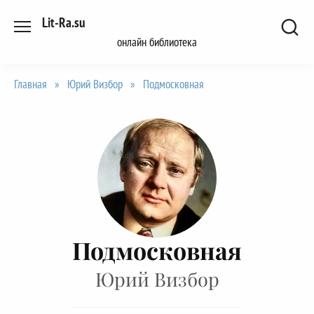
Перейти
Lit-Ra.su
к
онлайн библиотека
содержанию
Главная
»
Юрий Визбор
»
Подмосковная
Подмосковная
Юрий Визбор