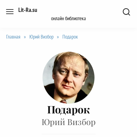
Перейти
Lit-Ra.su
к
онлайн библиотека
содержанию
Главная
»
Юрий Визбор
»
Подарок
Подарок
Юрий Визбор