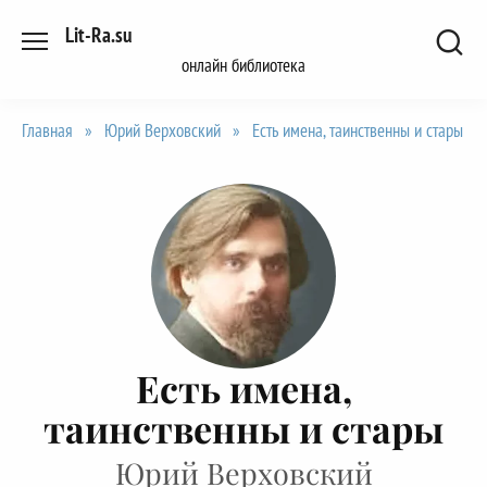
Перейти
Lit-Ra.su
к
онлайн библиотека
содержанию
Главная
»
Юрий Верховский
»
Есть имена, таинственны и стары
Есть имена,
таинственны и стары
Юрий Верховский