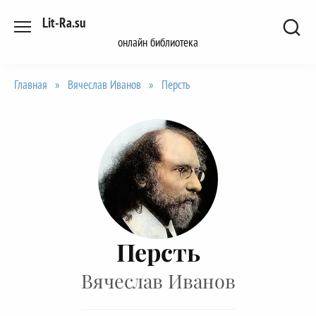
Перейти
Lit-Ra.su
к
онлайн библиотека
содержанию
Главная
»
Вячеслав Иванов
»
Персть
Персть
Вячеслав Иванов