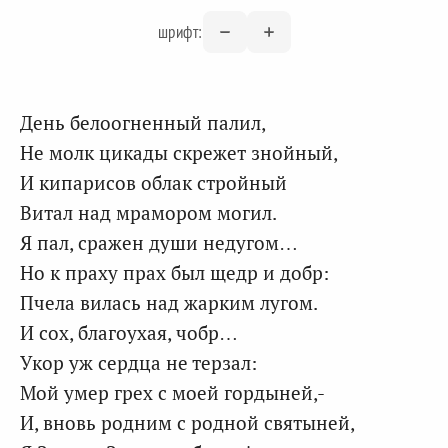
шрифт:
День белоогненный палил,
Не молк цикады скрежет знойный,
И кипарисов облак стройный
Витал над мрамором могил.
Я пал, сражен души недугом…
Но к праху прах был щедр и добр:
Пчела вилась над жарким лугом.
И сох, благоухая, чобр…
Укор уж сердца не терзал:
Мой умер грех с моей гордыней,-
И, вновь родним с родной святыней,