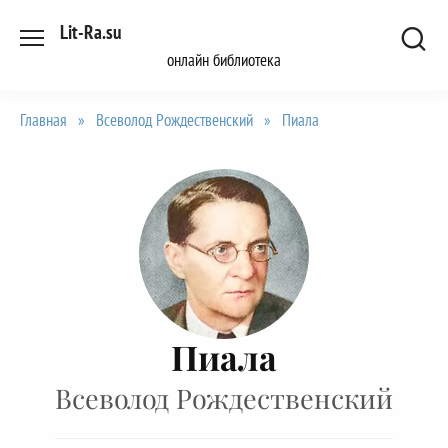
Перейти
Lit-Ra.su
к
онлайн библиотека
содержанию
Главная
»
Всеволод Рождественский
»
Пиала
Пиала
Всеволод Рождественский