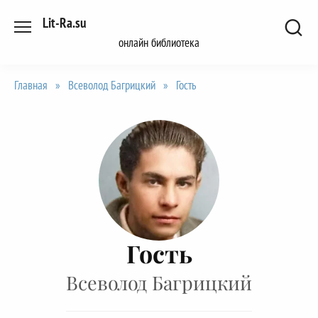
Перейти
Lit-Ra.su
к
онлайн библиотека
содержанию
Главная
»
Всеволод Багрицкий
»
Гость
Гость
Всеволод Багрицкий