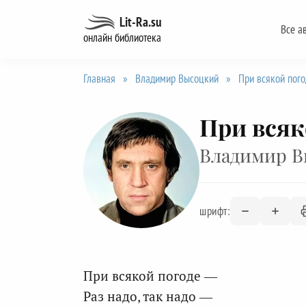
Перейти
Lit-Ra.su
Все а
к
онлайн библиотека
содержанию
Главная
»
Владимир Высоцкий
»
При всякой пого
При всяк
Владимир 
шрифт:
При всякой погоде —
Раз надо, так надо —