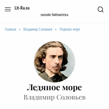
Перейти
Lit-Ra.su
к
онлайн библиотека
содержанию
Главная
»
Владимир Соловьев
»
Ледяное море
Ледяное море
Владимир Соловьев