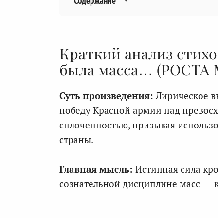
Содержание
Краткий анализ стих
была масса… (РОСТА №
Суть произведения:
Лирическое вы
победу Красной армии над превос
сплоченностью, призывая использо
страны.
Главная мысль:
Истинная сила крое
сознательной дисциплине масс — ка