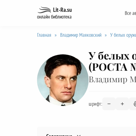
Перейти
Lit-Ra.su
Все а
к
онлайн библиотека
содержанию
Главная
»
Владимир Маяковский
»
У белых ору
У белых 
(РОСТА №
Владимир М
шрифт: