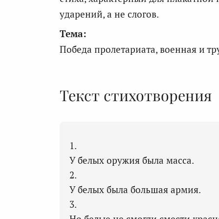
ударений, а не слогов.
Тема:
Победа пролетариата, военная и т
Текст стихотворения
1.
У белых оружия была масса.
2.
У белых была большая армия.
3.
Но белые не смогли смести крас