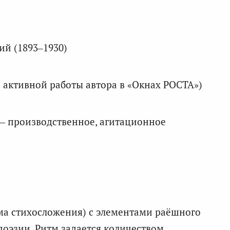
й (1893–1930)
 активной работы автора в «Окнах РОСТА»)
 — производственное, агитационное
ма стихосложения) с элементами раёшного
поэзии. Ритм задается количеством