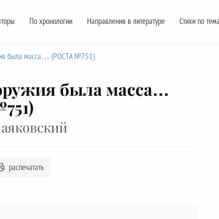
вторы
По хронологии
Направления в литературе
Стихи по тем
жия была масса… (РОСТА №751)
оружия была масса…
751)
аяковский
распечатать