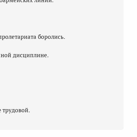
пролетариата боролись.
нной дисциплине.
 трудовой.