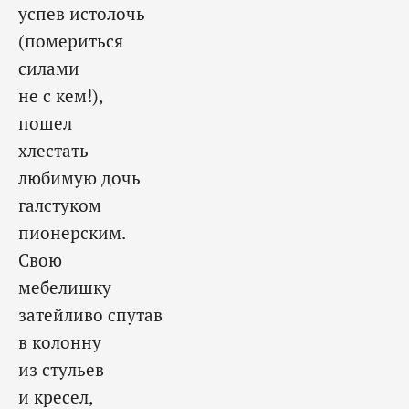
успев истолочь
(помериться
силами
не с кем!),
пошел
хлестать
любимую дочь
галстуком
пионерским.
Свою
мебелишку
затейливо спутав
в колонну
из стульев
и кресел,