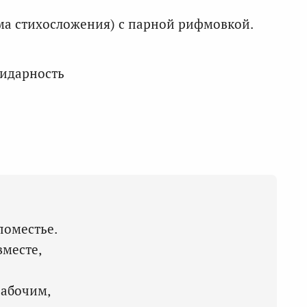
ма стихосложения) с парной рифмовкой.
лидарность
поместье.
вместе,
рабочим,