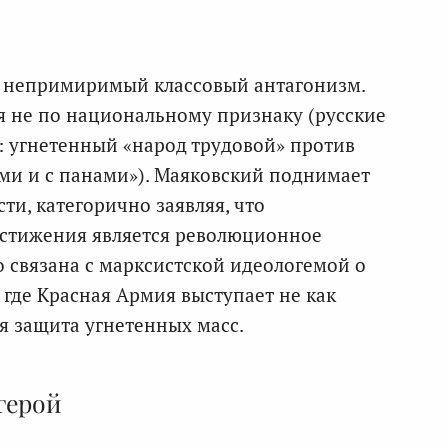
 непримиримый классовый антагонизм.
я не по национальному признаку (русские
: угнетенный «народ трудовой» против
ами и с панами»). Маяковский поднимает
и, категорично заявляя, что
стижения является революционное
о связана с марксистской идеологемой о
где Красная Армия выступает не как
я защита угнетенных масс.
герой