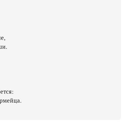
е,
ши.
ется:
рмейца.