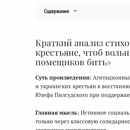
Содержание
Краткий анализ стих
крестьяне, чтоб воль
помещиков бить»
Суть произведения:
Агитационный
и украинских крестьян к восстани
Юзефа Пилсудского при поддержк
Главная мысль:
Истинное социаль
только через классовую солидарно
свержение эксплуататоров.