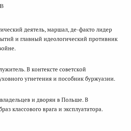
в
ический деятель, маршал, де-факто лидер
ытий и главный идеологический противник
войне.
ужитель. В контексте советской
уховного угнетения и пособник буржуазии.
владельцев и дворян в Польше. В
аз классового врага и эксплуататора.