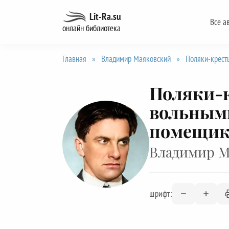
Перейти
Lit-Ra.su
Все а
к
онлайн библиотека
содержанию
Главная
»
Владимир Маяковский
»
Поляки-кресть
Поляки-к
вольными
помещик
Владимир М
шрифт: