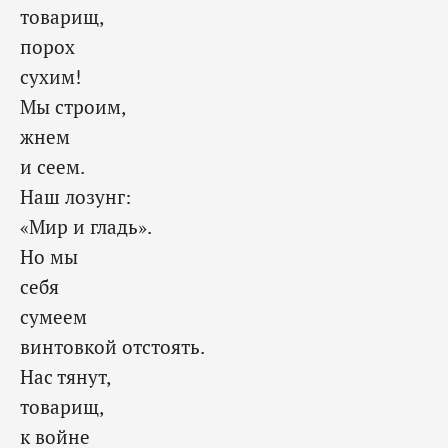
товарищ,
порох
сухим!
Мы строим,
жнем
и сеем.
Наш лозунг:
«Мир и гладь».
Но мы
себя
сумеем
винтовкой отстоять.
Нас тянут,
товарищ,
к войне