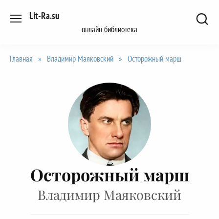
Перейти
Lit-Ra.su
к
онлайн библиотека
содержанию
Главная
»
Владимир Маяковский
»
Осторожный марш
Осторожный марш
Владимир Маяковский