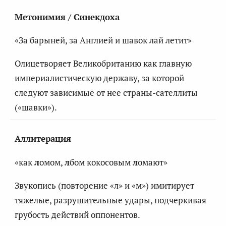
Метонимия / Синекдоха
«За барыней, за Англией и шавок лай летит»
Олицетворяет Великобританию как главную
империалистическую державу, за которой
следуют зависимые от нее страны-сателлиты
(«шавки»).
Аллитерация
«как
л
омом,
л
бом кокосовым
л
омают»
Звукопись (повторение «л» и «м») имитирует
тяжелые, разрушительные удары, подчеркивая
грубость действий оппонентов.