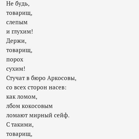
Не будь,
товарищ,
слепым
и глухим!
Держи,
товарищ,
порох
сухим!
Стучат в бюро Аркосовы,
со всех сторон насев:
как ломом,
лбом кокосовым
ломают мирный сейф.
С такими,
товарищ,