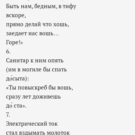
Быть нам, бедным, в тифу
вскоре,
прямо делай что хошь,
заедает нас вошь…
Горе!»
6.
Санитар к ним опять
(им в могиле бы спать
до́сыта):
«Ты повыскреб бы вошь,
сразу лет доживешь
до́ ста».
7.
Электрический ток
стал вздымать молоток