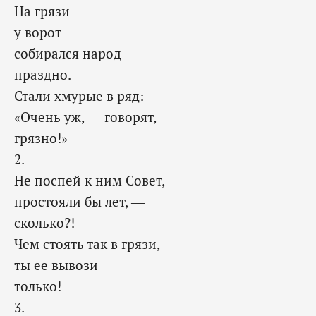
На грязи
у ворот
собирался народ
праздно.
Стали хмурые в ряд:
«Очень уж, — говорят, —
грязно!»
2.
Не поспей к ним Совет,
простояли бы лет, —
сколько?!
Чем стоять так в грязи,
ты ее вывози —
только!
3.