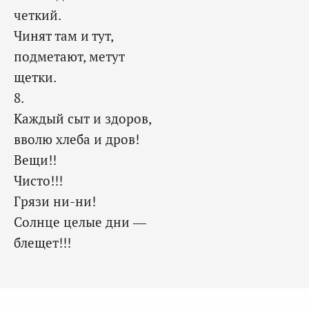
четкий.
Чинят там и тут,
подметают, метут
щетки.
8.
Каждый сыт и здоров,
вволю хлеба и дров!
Вещи!!
Чисто!!!
Грязи ни-ни!
Солнце целые дни —
блещет!!!