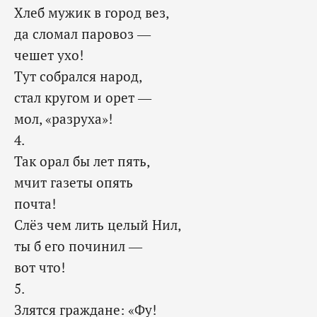
Хлеб мужик в город вез,
да сломал паровоз —
чешет ухо!
Тут собрался народ,
стал кругом и орет —
мол, «разруха»!
4.
Так орал бы лет пять,
мчит газеты опять
почта!
Слёз чем лить целый Нил,
ты б его починил —
вот что!
5.
Злятся граждане: «Фу!