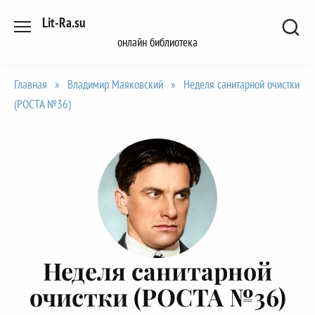
Перейти
Lit-Ra.su
к
онлайн библиотека
содержанию
Главная
»
Владимир Маяковский
»
Неделя санитарной очистки
(РОСТА №36)
Неделя санитарной
очистки (РОСТА №36)