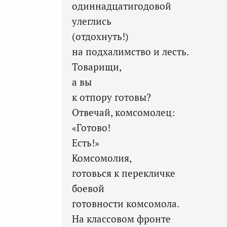
одиннадцатигодовой
улеглись
(отдохнуть!)
на подхалимство и лесть.
Товарищи,
а вы
к отпору готовы?
Отвечай, комсомолец:
«Готово!
Есть!»
Комсомолия,
готовься к перекличке
боевой
готовности комсомола.
На классовом фронте