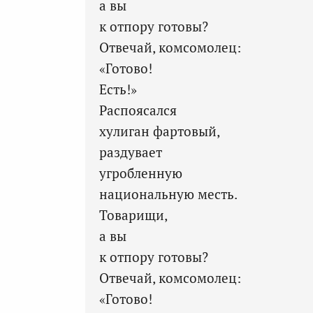
а вы
к отпору готовы?
Отвечай, комсомолец:
«Готово!
Есть!»
Распоясался
хулиган фартовый,
раздувает
угробленную
национальную месть.
Товарищи,
а вы
к отпору готовы?
Отвечай, комсомолец:
«Готово!