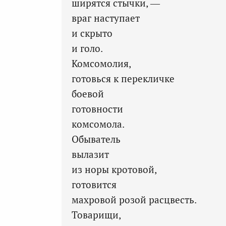
ширятся стычки, —
враг наступает
и скрыто
и голо.
Комсомолия,
готовься к перекличке
боевой
готовности
комсомола.
Обыватель
вылазит
из норы кротовой,
готовится
махровой розой расцвесть.
Товарищи,