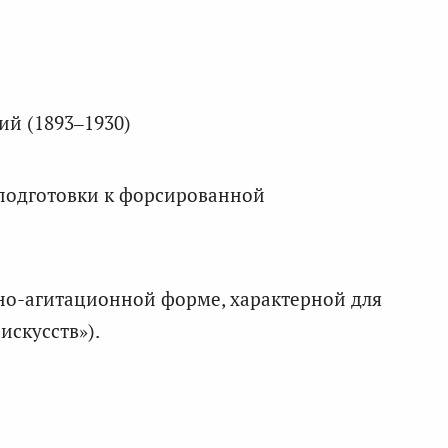
й (1893–1930)
 подготовки к форсированной
рно-агитационной форме, характерной для
скусств»).