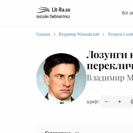
Перейти
Lit-Ra.su
Все а
к
онлайн библиотека
содержанию
Главная
»
Владимир Маяковский
»
Лозунги к ко
Лозунги 
перекли
Владимир М
шрифт: