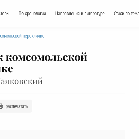
вторы
По хронологии
Направления в литературе
Стихи по тем
мсомольской перекличке
к комсомольской
чке
аяковский
распечатать