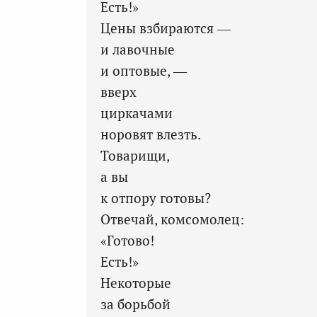
Есть!»
Цены взбираются —
и лавочные
и оптовые, —
вверх
циркачами
норовят влезть.
Товарищи,
а вы
к отпору готовы?
Отвечай, комсомолец:
«Готово!
Есть!»
Некоторые
за борьбой