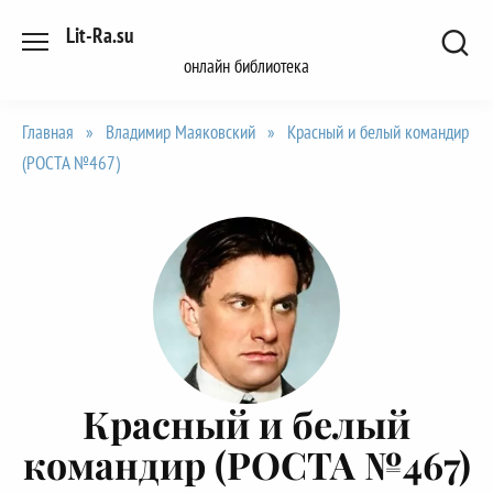
Перейти
Lit-Ra.su
к
онлайн библиотека
содержанию
Главная
»
Владимир Маяковский
»
Красный и белый командир
(РОСТА №467)
Красный и белый
командир (РОСТА №467)