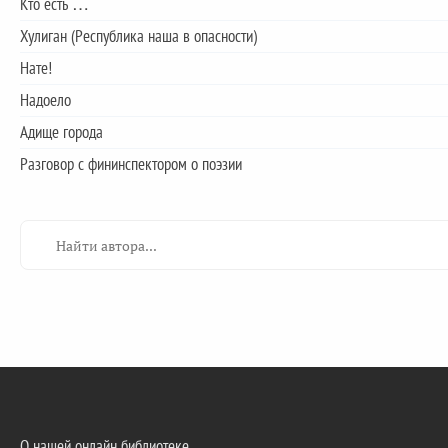
Кто есть …
Хулиган (Республика наша в опасности)
Нате!
Надоело
Адище города
Разговор с фининспектором о поэзии
О нашей онлайн библиотеке