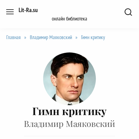
Перейти
Lit-Ra.su
к
онлайн библиотека
содержанию
Главная
»
Владимир Маяковский
»
Гимн критику
Гимн критику
Владимир Маяковский