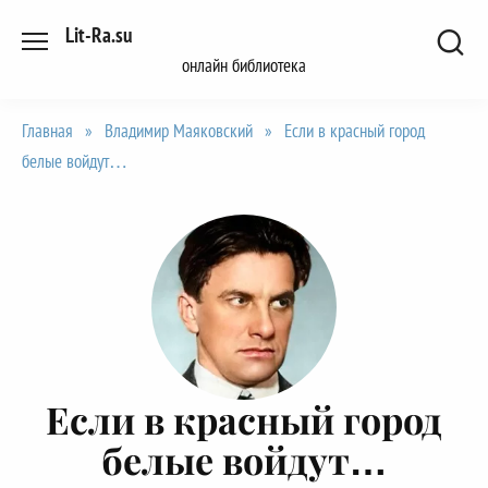
Перейти
Lit-Ra.su
к
онлайн библиотека
содержанию
Главная
»
Владимир Маяковский
»
Если в красный город
белые войдут…
Если в красный город
белые войдут…