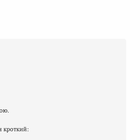
вою.
н кроткий: