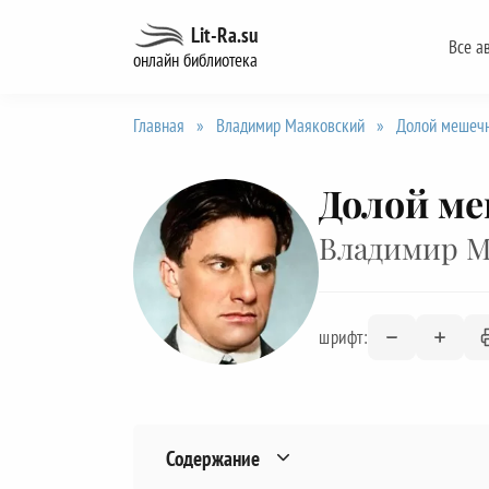
Перейти
Lit-Ra.su
Все а
к
онлайн библиотека
содержанию
Главная
»
Владимир Маяковский
»
Долой мешеч
Долой м
Владимир М
шрифт:
Содержание