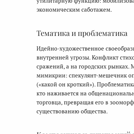
утилитарную функцию: мобилизова
экономическим саботажем.
Тематика и проблематика
Идейно-художественное своеобрази
внутренней угрозы. Конфликт стих
сражений, а на городских рынках.
мимикрии: спекулянт-мешечник оп
(«какой он кроткий»). Проблематик
кто наживается на общенациональн
торговца, превращая его в зоомор
существованию общества.