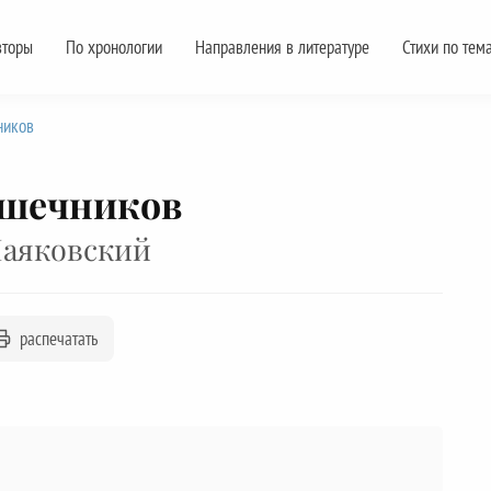
вторы
По хронологии
Направления в литературе
Стихи по тем
ников
ешечников
аяковский
распечатать