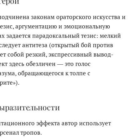
герой
подчинена законам ораторского искусства и
 тезис, аргументацию и эмоциональную
ах задается парадоксальный тезис: мелкий
следует антитеза (открытый бой против
ет собой резкий, экспрессивный вывод-
кт здесь обезличен — это голос
разума, обращающегося к толпе с
ите»).
выразительности
тационного эффекта автор использует
рсенал тропов.