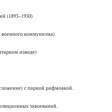
й (1893–1930)
и военного коммунизма)
итарном изводе)
сложение) с парной рифмовкой.
волюционных завоеваний.