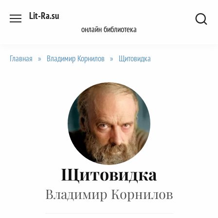
Перейти
Lit-Ra.su
к
онлайн библиотека
содержанию
Главная
»
Владимир Корнилов
»
Щитовидка
Щитовидка
Владимир Корнилов