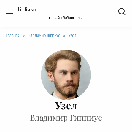
Перейти
Lit-Ra.su
к
онлайн библиотека
содержанию
Главная
»
Владимир Гиппиус
»
Узел
Узел
Владимир Гиппиус