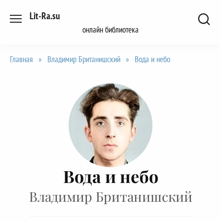
Перейти
Lit-Ra.su
к
онлайн библиотека
содержанию
Главная
»
Владимир Британишский
»
Вода и небо
Вода и небо
Владимир Британишский