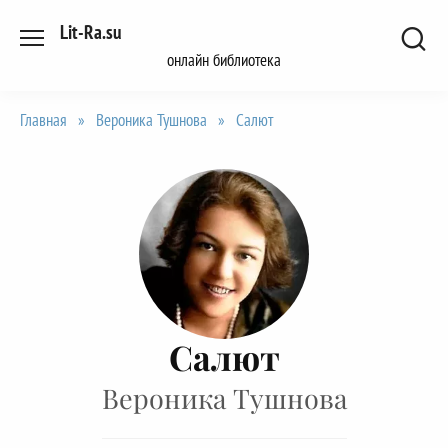
Перейти
Lit-Ra.su
к
онлайн библиотека
содержанию
Главная
»
Вероника Тушнова
»
Салют
Салют
Вероника Тушнова