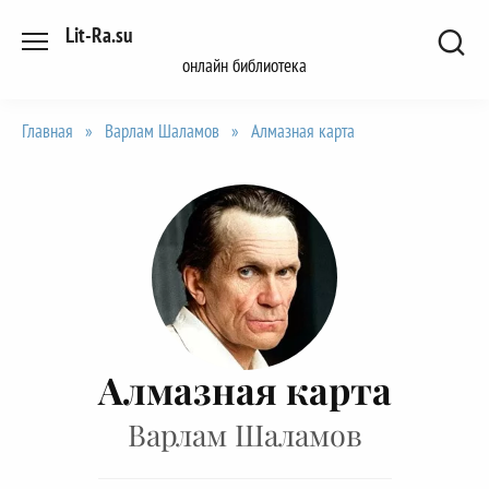
Перейти
Lit-Ra.su
к
онлайн библиотека
содержанию
Главная
»
Варлам Шаламов
»
Алмазная карта
Алмазная карта
Варлам Шаламов