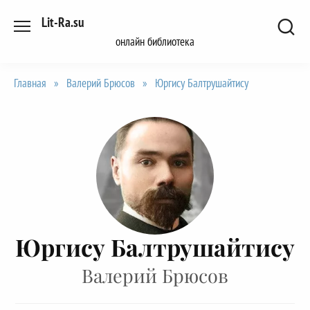
Перейти
Lit-Ra.su
к
онлайн библиотека
содержанию
Главная
»
Валерий Брюсов
»
Юргису Балтрушайтису
Юргису Балтрушайтису
Валерий Брюсов