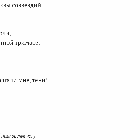
квы созвездий.
очи,
тной гримасе.
лгали мне, тени!
( Пока оценок нет )