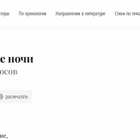
вторы
По хронологии
Направления в литературе
Стихи по тем
е ночи
юсов
распечатать
не,