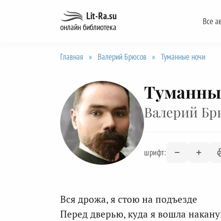
Перейти
Lit-Ra.su
Все а
к
онлайн библиотека
содержанию
Главная
»
Валерий Брюсов
»
Туманные ночи
Туманны
Валерий Бр
шрифт:
Вся дрожа, я стою на подъезде
Перед дверью, куда я вошла накану