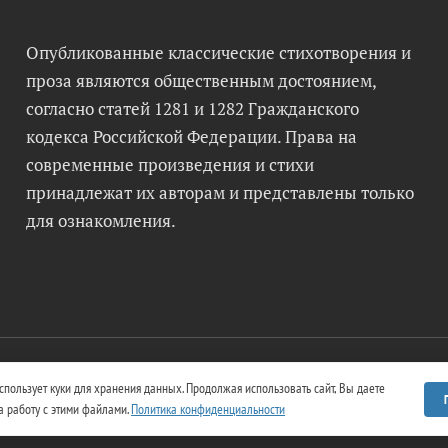
Опубликованные классические стихотворения и
проза являются общественным достоянием,
согласно статей 1281 и 1282 Гражданского
кодекса Российской Федерации. Права на
современные произведения и стихи
принадлежат их авторам и представлены только
для ознакомления.
использует куки для хранения данных. Продолжая использовать сайт, Вы даете
ка. Литературный анализ и полные тексты произведений
а работу с этими файлами.
Политика конфиденциальности