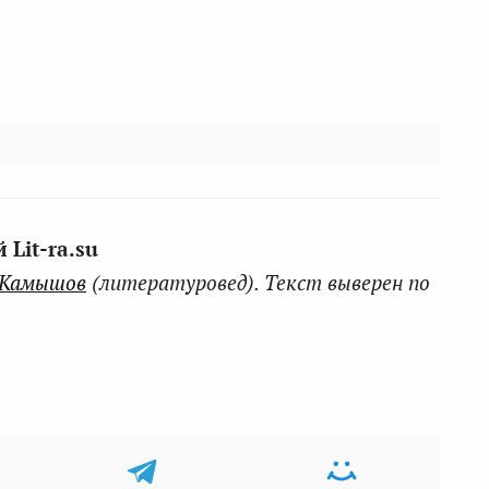
Lit-ra.su
 Камышов
(литературовед). Текст выверен по