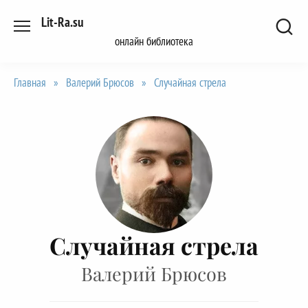
Перейти
Lit-Ra.su
к
онлайн библиотека
содержанию
Главная
»
Валерий Брюсов
»
Случайная стрела
Случайная стрела
Валерий Брюсов