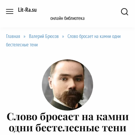
Перейти
Lit-Ra.su
к
онлайн библиотека
содержанию
Главная
»
Валерий Брюсов
»
Слово бросает на камни одни
бестелесные тени
Слово бросает на камни
одни бестелесные тени