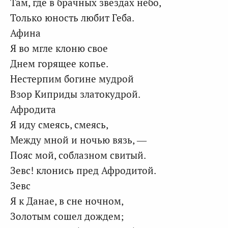
Там, где в брачных звездах небо,
Только юность любит Геба.
Афина
Я во мгле клоню свое
Днем горящее копье.
Нестерпим богине мудрой
Взор Киприды златокудрой.
Афродита
Я иду смеясь, смеясь,
Между мной и ночью вязь, —
Пояс мой, соблазном свитый.
Зевс! клонись пред Афродитой.
Зевс
Я к Данае, в сне ночном,
Золотым сошел дождем;