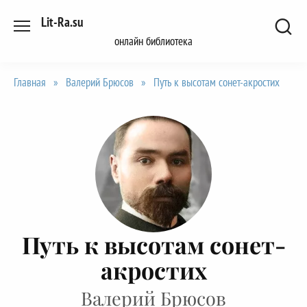
Перейти
Lit-Ra.su
к
онлайн библиотека
содержанию
Главная
»
Валерий Брюсов
»
Путь к высотам сонет-акростих
Путь к высотам сонет-
акростих
Валерий Брюсов