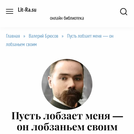
Перейти
Lit-Ra.su
к
онлайн библиотека
содержанию
Главная
»
Валерий Брюсов
»
Пусть лобзает меня — он
лобзаньем своим
Пусть лобзает меня —
он лобзаньем своим