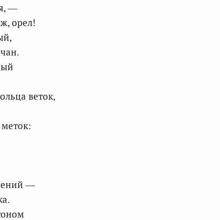
я, —
ж, орел!
ый,
лчан.
лый
ольца веток,
,
 меток:
жений —
ка.
стоном