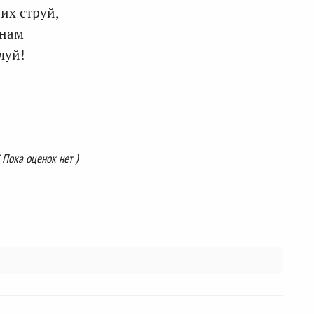
них струй,
 нам
луй!
( Пока оценок нет )