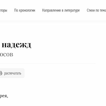
вторы
По хронологии
Направления в литературе
Стихи по тем
 надежд
юсов
распечатать
рея,