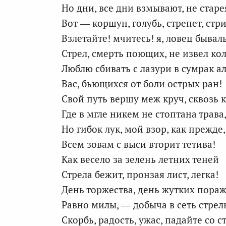
Но дни, все дни взмывают, не старе
Вот — коршун, голубь, стрепет, стри
Взлетайте! мчитесь! я, ловец бывал
Стрел, смерть поющих, не извел ко
Люблю сбивать с лазури в сумрак а
Вас, бьющихся от боли острых ран!
Свой путь вершу меж круч, сквозь к
Где в мгле никем не стоптана трава
Но гибок лук, мой взор, как прежде,
Всем зовам с выси вторит тетива!
Как весело за зелень летних теней
Стрела бежит, пронзая лист, легка!
День торжества, день жутких пора
Равно милы, — добыча в сеть стрел
Скорбь, радость, ужас, падайте со 