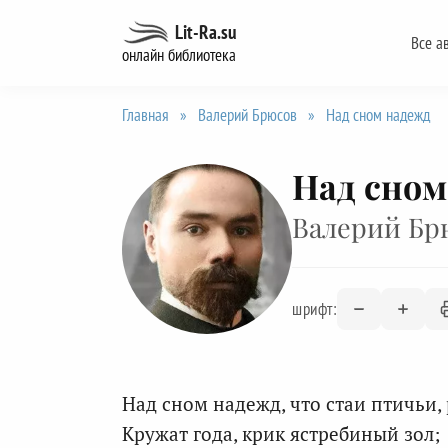
Перейти
Lit-Ra.su
Все а
к
онлайн библиотека
содержанию
Главная
»
Валерий Брюсов
»
Над сном надежд
Над сном
Валерий Бр
шрифт:
Над сном надежд, что стаи птичьи, 
Кружат года, крик ястребиный зол;