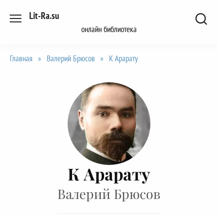
Перейти
Lit-Ra.su
к
онлайн библиотека
содержанию
Главная
»
Валерий Брюсов
»
К Арарату
К Арарату
Валерий Брюсов